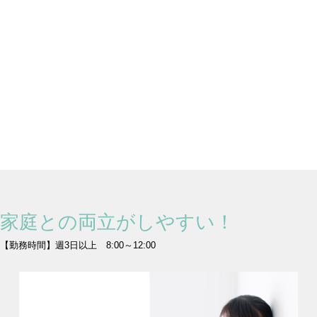
非常勤での働き方
看護経験が浅い、私生活と仕事の両立が難しい、一定期間ブラ
ンクがあるなどで、常勤で働く事にハードルを感じている方に
とって非常勤での働き方はメリットを多く感じていただけま
す。看護師・准看護師としての資格を十分に生かしながら短時
間勤務で業務に携わる働き方が可能です。プライベートを充実
させやすいのが最大のメリットです。
家庭との両立がしやすい！
【勤務時間】週3日以上 8:00～12:00